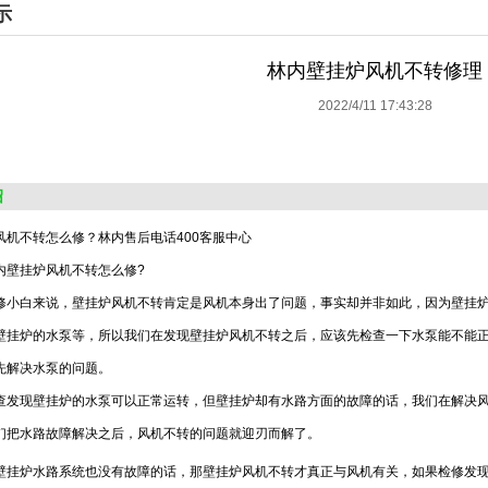
示
林内壁挂炉风机不转修理
2022/4/11 17:43:28
绍
风机不转怎么修？林内售后电话400客服中心
壁挂炉风机不转怎么修?
白来说，壁挂炉风机不转肯定是风机本身出了问题，事实却并非如此，因为壁挂炉
壁挂炉的水泵等，所以我们在发现壁挂炉风机不转之后，应该先检查一下水泵能不能
先解决水泵的问题。
现壁挂炉的水泵可以正常运转，但壁挂炉却有水路方面的故障的话，我们在解决风
们把水路故障解决之后，风机不转的问题就迎刃而解了。
炉水路系统也没有故障的话，那壁挂炉风机不转才真正与风机有关，如果检修发现