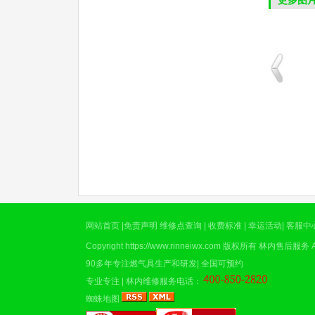
更多图
油烟机清洗案例
林内煤气灶现场维修
网站首页
|
免责声明
维修点查询
|
收费标准
|
幸运活动
|
客服中
Copyright
https://www.rinneiwx.com
版权所有
林内售后服务
A
90多年专注燃气具生产和研发| 全国可预约
专业专注 |
林内维修服务电话
：
蜘蛛地图