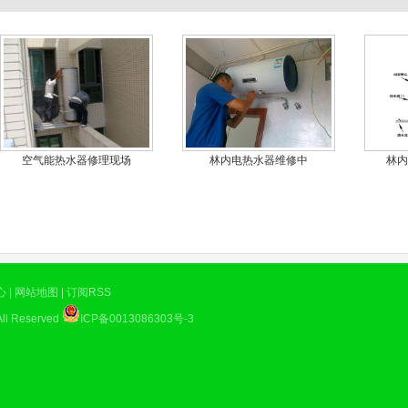
片
空气能热水器修理现场
林内电热水器维修中
林内
心
|
网站地图
|
订阅RSS
ll Reserved
ICP备0013086303号-3