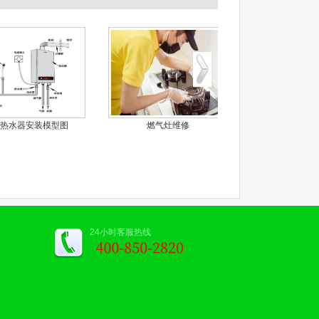
热水器安装模型图
燃气灶维修
林内热水器E
24小时客服热线