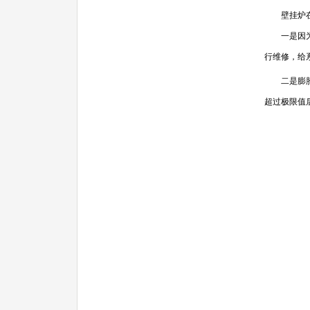
壁挂炉在长
一是因为采
行维修，给
二是膨胀水
超过极限值