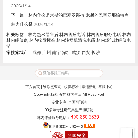
2026/1/14
下一篇：
林内什么是米斯的巴塞罗那椅 米斯的巴塞罗那椅特点
林内什么是
2026/1/14
相关标签：
林内热水器售后
林内售后电话
林内售后服务电话
林内
林内维修点
林内收费标准
林内油烟机清洗电话
林内燃气灶维修电
话
常搜索城市：
成都
广州
南宁
深圳
武汉
西安
长沙
官方首页
|
维修点查询
|
收费标准
|
幸运活动
|
客服中心
Copyright 版权所有
林内售后
All Reserved
专业专注| 全国可预约
90多年专注燃气具生产和研发
林内维修服务电话
：
ICP备00086793号-3