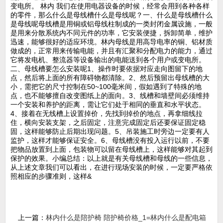
变电所。 林内 我们在使用电器设备的时候，经常会用到各种各样
的零件，那么什么是母线槽什么是母线呢？一、什么是母线槽什么
是母线呢母线槽是用铜或铝母线柱制成的一类封闭金属设施，一般
是用来分散系统内不同元件的功率，它安装便捷，拆卸简单，维护
迅速，能够很好的适应环境。林内母线是用高导电率的铜、铝材质
做成的，正常用来传输电能，并且有汇聚和分配电力的能力，通过
它将发电机、整流器等设备输出的电能送到各个用户或变电所。
二、母线槽要怎么安装呢1、操作时要依据对应走向图留下的地
点，然后将上面的所有障碍物都清除。2、然后预留出母线槽的大
小，需把它的尺寸控制在50~100毫米间，假如遇到了特殊的地
点，也不能够擅自改变图纸上的面向。3、线槽和墙壁间必须维持
一个安装和养护的距离，需让它们处于相同的垂直和水平状态。
4、接着在无线槽上设置掉价，先找到掉价的地点，再拿细线拉
住，横向安装支架，之后固定，注意完成固定后还要保证固定稳
固，这样能够防止后期出现问题。5、吊装施工时旁边一定要有人
监护，这样才能够保证安全。6、母线槽没有投入运行以前，不要
把物品放置到上面，包装物可以留在母线槽上，这样能够对其起到
保护的效果。小编总结：以上就是有关母线槽和母线的一些信息，
从上述文章我们可以看出，在进行现场安装的时候，一定要严格依
照相应的步骤准则，这样&
上一篇：
林内什么是陪护椅 陪护椅价格_1=林内什么是配电箱