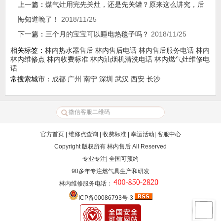
上一篇：
煤气灶用完先关灶，还是先关罐？原来这么讲究，后
悔知道晚了！
2018/11/25
下一篇：
三个月的宝宝可以睡电热毯子吗？
2018/11/25
相关标签：
林内热水器售后
林内售后电话
林内售后服务电话
林内
林内维修点
林内收费标准
林内油烟机清洗电话
林内燃气灶维修电
话
常搜索城市：
成都
广州
南宁
深圳
武汉
西安
长沙
官方首页
|
维修点查询
|
收费标准
|
幸运活动
|
客服中心
Copyright 版权所有
林内售后
All Reserved
专业专注| 全国可预约
90多年专注燃气具生产和研发
林内维修服务电话
：
ICP备00086793号-3