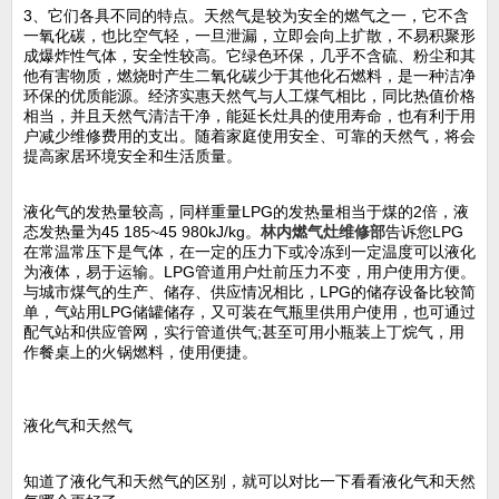
3、它们各具不同的特点。天然气是较为安全的燃气之一，它不含
一氧化碳，也比空气轻，一旦泄漏，立即会向上扩散，不易积聚形
成爆炸性气体，安全性较高。它绿色环保，几乎不含硫、粉尘和其
他有害物质，燃烧时产生二氧化碳少于其他化石燃料，是一种洁净
环保的优质能源。经济实惠天然气与人工煤气相比，同比热值价格
相当，并且天然气清洁干净，能延长灶具的使用寿命，也有利于用
户减少维修费用的支出。随着家庭使用安全、可靠的天然气，将会
提高家居环境安全和生活质量。
液化气的发热量较高，同样重量LPG的发热量相当于煤的2倍，液
态发热量为45 185~45 980kJ/kg。
林内燃气灶维修部
告诉您LPG
在常温常压下是气体，在一定的压力下或冷冻到一定温度可以液化
为液体，易于运输。LPG管道用户灶前压力不变，用户使用方便。
与城市煤气的生产、储存、供应情况相比，LPG的储存设备比较简
单，气站用LPG储罐储存，又可装在气瓶里供用户使用，也可通过
配气站和供应管网，实行管道供气;甚至可用小瓶装上丁烷气，用
作餐桌上的火锅燃料，使用便捷。
液化气和天然气
知道了液化气和天然气的区别，就可以对比一下看看液化气和天然