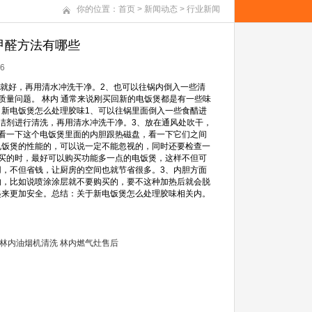
你的位置：
首页
>
新闻动态
>
行业新闻
甲醛方法有哪些
6
右就好，再用清水冲洗干净。2、也可以往锅内倒入一些清
量问题。 林内 通常来说刚买回新的电饭煲都是有一些味
新电饭煲怎么处理胶味1、可以往锅里面倒入一些食醋进
洁剂进行清洗，再用清水冲洗干净。3、放在通风处吹干，
看一下这个电饭煲里面的内胆跟热磁盘，看一下它们之间
电饭煲的性能的，可以说一定不能忽视的，同时还要检查一
买的时，最好可以购买功能多一点的电饭煲，这样不但可
，不但省钱，让厨房的空间也就节省很多。3、内胆方面
的，比如说喷涂涂层就不要购买的，要不这种加热后就会脱
起来更加安全。总结：关于新电饭煲怎么处理胶味相关内。
林内油烟机清洗
林内燃气灶售后