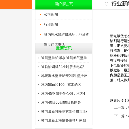
行业新
新闻动态
公司新闻
行业新闻
林内热水器维修地址，地址查
新电饭煲怎
洁剂进行清
询，门店电话
道，那么要
最新资讯
行清洗，记
这样处理后
迪能壁挂炉漏水,迪能燃气壁挂
有没有接触
下电饭煲的
迪勒油烟机24小时服务电话\
以做饭，最
内胆是越圆
地暖漏水壁挂炉安装图,壁挂炉
落，对人体
淋内50m和100m宽带的区
淋内45钢属于什么钢，淋内4
感谢阅读！
淋内40目60目80目筛网是
上一篇：
林内最新升降晾衣架价格大全/
下一篇：
林内最新上海快餐桌椅厂家报