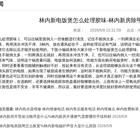
闻
林内新电饭煲怎么处理胶味-林内新房除
来源：
2026/5/9 15:31:59 点击：
4
么处理胶味 1、可以往锅里面倒入一些食醋进行清洗，记住不能倒太多，一到两滴左
洗，再用清水冲洗干净。3林内、放在通风处吹干，这样处理后还有气味，说明这个锅质
将它去除以后才能开始使用的。下面小编就来给大家介绍一下新电饭煲怎么处理胶味。
住不能倒太多，一到两滴左右就好，再用清水冲洗干净。2、也可以往锅内倒入一些清
还有气味，说明这个锅质量问题。电饭煲如何选购1、性能方面在购买电饭煲时，先要
，同时还要看看功能键的触感好不好，按起来有没有灵活，从这些就能够反应出这个
插头跟它的电线，如果出现了破损或者生锈的时，这时就不能购买的。2、功能方面购
重要也还可以烹饪别的食物，同时也能够用这个来做蛋糕，这样才真正做到了一机多用
正就更好，在选购时，还要选择锅底跟加热盘最好能够吻合的。上面有涂上一层氧化
方面也是很不安全，非常不健康的，所以说，最好要选择光泽度比较好那种内胆使用
相关搜索:
林内热水器维修
林内维修电话
林内售后服务电话
林内维修点
林内收费标准
林内新房开荒保洁顺序是什么%林内新房开通燃气需要哪些手续和材
2026/5/9
林内新电表跳闸怎么恢复%林内新电磁炉声音大是什么原因
2026/5/9