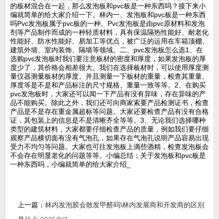
的板材混合在一起，那么发泡板和pvc板是一种东西吗？接下来小
编就简单的给大家介绍一下。林内一、发泡板和pvc板是一种东西
吗Pvc发泡板属于pvc板的一种。Pvc发泡板是由pvc原材料和发泡
剂等产品制作而成的一种轻质材料，具有保温隔热性能好、耐老化
性能好、防水性能好、易加工等优点，被广泛的运用在车箱顶棚、
建筑外墙、室内装饰、隔墙等领域。二、pvc发泡板怎么选1、在
选购pvc发泡板时我们要注意板材的密度和厚度，如果发泡板的厚
度少了，其价格会相差很大。我们在选择板材时，可以使用厚度测
量仪器测量板材的厚度。并且测量一下板材的重量，检查其重量、
厚度等是不是和产品标注的尺寸规格、重量一致等等。2、在购买
pvc发泡板时，大家还可以闻一下产品有没有异味，存在异味的产
品不能购买。除此之外，我们还可向商家索要产品检测证书，检查
产品是不是存在重金属超标等问题。大家还要检查产品有没有合格
证，其包装上的信息是不是清晰齐全等等。3、无论我们选择哪种
类型的建筑材料，大家都要仔细检查产品的质量，例如我们要仔细
观察产品横切面有没有气泡孔，如果存在气泡孔说明产品容易出现
受力不均匀等问题。大家也可往发泡板上滴些酒精，检查发泡板会
不会存在明显老化的问题等等。小编总结：关于发泡板和pvc板是
一种东西吗，小编就简单的给大家介绍_
上一篇：
林内发泡胶会散发甲醛吗\林内发展商和开发商的区别