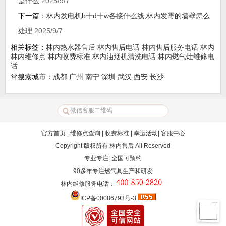
是什么
2025/9/7
下一篇：
林内发电机b十d十w各接什么线,林内发霉的墙壁怎么
处理
2025/9/7
相关标签：
林内热水器售后
林内售后电话
林内售后服务电话
林内
林内维修点
林内收费标准
林内油烟机清洗电话
林内燃气灶维修电
话
常搜索城市：
成都
广州
南宁
深圳
武汉
西安
长沙
官方首页
|
维修点查询
|
收费标准
|
幸运活动
|
客服中心
Copyright 版权所有
林内售后
All Reserved
专业专注| 全国可预约
90多年专注燃气具生产和研发
林内维修服务电话
：
ICP备00086793号-3