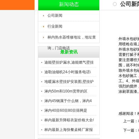
公司新
新闻动态
公司新闻
行业新闻
林内热水器维修地址，地址查
外墙水包砂
用喷枪在墙
询，门店电话
外墙水包砂
最新资讯
需要打腻子
要注意哪些
迪能壁挂炉漏水,迪能燃气壁挂
围，就不时
致外墙水包
迪勒油烟机24小时服务电话\
水包砂施工
工。4、外
地暖漏水壁挂炉安装图,壁挂炉
强烈的搅拌
淋内50m和100m宽带的区
涂刷罩面漆
淋内45钢属于什么钢，淋内4
淋内40目60目80目筛网是
感谢阅读！
林内最新升降晾衣架价格大全/
上一篇：
林内最新上海快餐桌椅厂家报
下一篇：