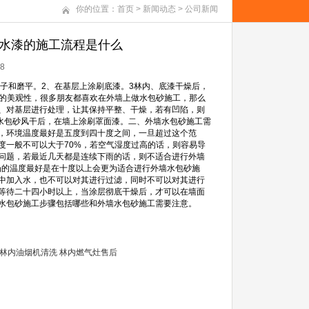
你的位置：
首页
>
新闻动态
>
公司新闻
包水漆的施工流程是什么
8
子和磨平。2、在基层上涂刷底漆。3林内、底漆干燥后，
观的美观性，很多朋友都喜欢在外墙上做水包砂施工，那么
、对基层进行处理，让其保持平整、干燥，若有凹陷，则
、水包砂风干后，在墙上涂刷罩面漆。二、外墙水包砂施工需
，环境温度最好是五度到四十度之间，一旦超过这个范
度一般不可以大于70%，若空气湿度过高的话，则容易导
问题，若最近几天都是连续下雨的话，则不适合进行外墙
场的温度最好是在十度以上会更为适合进行外墙水包砂施
中加入水，也不可以对其进行过滤，同时不可以对其进行
等待二十四小时以上，当涂层彻底干燥后，才可以在墙面
水包砂施工步骤包括哪些和外墙水包砂施工需要注意。
林内油烟机清洗
林内燃气灶售后