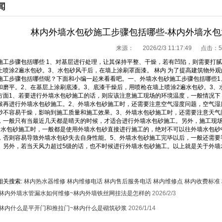
闻
林内外墙水包砂施工步骤包括哪些-林内外墙水
来源：
2026/2/3 11:17:49 点击：
5
施工步骤包括哪些 1、对基层进行处理，让其保持平整、干燥，若有凹陷，则需要打腻
上喷涂2遍水包砂。3、水包砂风干后，在墙上涂刷罩面漆。 林内 为了提高建筑物外
施工步骤包括哪些呢？下面和小编一起来看看吧。一、外墙水包砂施工步骤包括哪些1
和磨平。2、在基层上涂刷底漆。3、底漆干燥后，用喷枪在墙上喷涂2遍水包砂。3
方面1、若要进行外墙水包砂施工的话，则应该注意施工现场的环境温度，一般情况下
候再进行外墙水包砂施工。2、外墙水包砂施工时，还需要注意空气湿度问题，空气湿
砂不容易干燥，影响到施工质量和施工效果。3、外墙水包砂施工时，还需要注意天气
，一般只有当最近几天都是晴天的时候，才适合进行外墙水包砂施工。另外，施工现
墙水包砂施工时，一般都是使用外墙水包砂直接进行施工的，绝对不可以往外墙水包砂
，否则容易导致外墙水包砂失去自身性能。5、外墙水包砂施工完毕以后，一般还需要
。另外，若当天风力超过5级的话，也不时候进行外墙水包砂施工。以上就是关于外墙
相关搜索:
林内热水器维修
林内维修电话
林内售后服务电话
林内维修点
林内收费标准
林内外墙水管漏水如何维修~林内外墙铁丝网挂法是怎样的
2026/2/3
林内什么是平开门和推拉门~林内什么是砌筑砂浆
2026/1/14