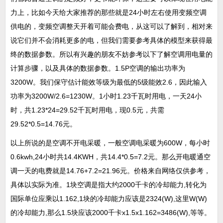
力上，比如今天给大家推荐的那些就是24小时左右使用变频空调
供电的，变频空调整天开着可能会费电，从这可以了解到，相对来
说它们并不会消耗更多的电，但我们需要参考具体的模型来获得最
终的数据参数。所以有兴趣的朋友不妨参考以下了解空调用电量的
计算步骤，以及具体的数据参数。1.5P空调的输出功率为
3200W。我们保守估计能效等级为最低的5级能效2.6，因此输入
功率为3200W/2.6=1230W。1小时1.23千瓦时用电，一天24小
时，共1.23*24=29.52千瓦时用电，现0.5元，共需
29.52*0.5=14.76元。
以上所说的是空调不开电采暖，一般空调电采暖为600W，每小时
0.6kwh,24小时共14.4KWH，共14.4*0.5=7.2元。那么开电暖通空
调一天的电费就是14.76+7.2=21.96元。价格来自网络仅供参考，
具体以实际为准。1块空调是指大约2000千卡的冷却能力,转化为
国际单位应乘以1.162,1块的冷却能力应该是2324(W),这里W(W)
的冷却能力,那么1.5块应该2000千卡x1.5x1.162=3486(W),等等。