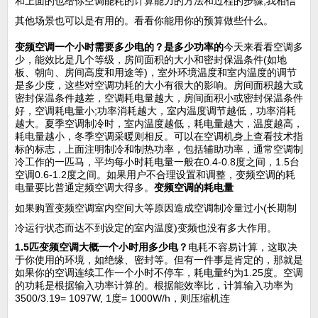
和上面的也给你空调能耗的计算能力的方法和过程的步骤,我相信
其他场景也可以是有用的。看看你能用你的预算做些什么。
变频空调一个小时需要多少电的？是多少功率的
今天来看看空调多
少，能效比是几个等级，房间面积的大小和密封保温条件(如地
板、朝向、房间高度和用途等)，室外环境温度和室内温度的调节
是多少度，这些对空调功耗的大小有很大的影响。房间面积越大或
密封保温条件越差，空调耗电量越大，房间面积小或密封保温条件
好，空调耗电量小;功率消耗越大，室内温度调节越低，功率消耗
越大。夏季空调制冷时，室内温度越低，耗电量越大，温度越高，
耗电量越小，冬季空调采暖则相反。可以在空调机身上查看技术指
标的标志，上面注明制冷和制热功率，包括辅助功率，通常空调制
冷工作的一匹马，平均每小时耗电量一般在0.4-0.8度之间，1.5台
空调0.6-1.2度之间。如果用户不合理设置和调整，变频空调的耗
电量要比普通定频空调大得多。
变频空调的耗电量
如果购置变频空调室内空间大等原因造成空调制冷量过小(长期制
冷运行状态而达不到设定的室内温度)变频也没有多大作用。
1.5匹变频空调大概一个小时用多少电？
电耗不容易计算，这取决
于你使用的环境，如绝缘、密封等。但有一件事是肯定的，那就是
如果你的空调连续工作一个小时不停车，耗电量约为1.25度。空调
的功耗是根据输入功率计算的。根据能效率比，计算输入功率为
3500/3.19= 1097W, 1度= 1000W/h，则压缩机连