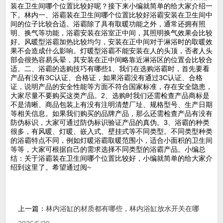
装在卫生间哪个位置比较好呢？接下来小编就简单的给大家介绍一
下。林内一、浴霸装在卫生间哪个位置比较好浴霸安装在卫生间中
间的位子比较合适。浴霸除了具有取暖功能之外，通常还拥有照
明、换气等功能，浴霸安装在浴室正中间，其照明换气效果会比较
好。风暖型浴霸加热比较均匀，安装在正中间对于淋浴时的取暖效
果不会造成什么影响。灯暖型浴霸不能安装在人的头顶，否者人头
部会很热容易头晕，其安装在正中间略靠近淋浴区的位置会比较合
适。二、浴霸的选购技巧有哪些1、我们在选购浴霸时，首先要看
产品有没有3C认证、合格证，如果浴霸没有通过3C认证、合格
证，说明产品的安全性能等方面不符合国家标准，存在安全隐患，
大家尽量不要购买这类产品。2、选购时我们还需检查产品商标是
不是清晰、商品包装上有没有注明清楚厂址、规格型号、生产日期
等相关信息。如果我们购买的品牌产品，那么还需检查产品有没有
防伪标识，大家可通过防伪标识验证产品的真伪。3、浴霸的种类
很多，有风暖、灯暖、嵌入式、壁挂式等不同类型。不同类型种类
的浴霸特点不同，例如灯暖浴霸取暖范围小，适合小面积的卫生间
等等，大家可根据自己的需求选择不同类型的浴霸产品。小编总
结：关于浴霸装在卫生间哪个位置比较好，小编就简单的给大家介
绍到这里了。希望通过阅~
上一篇：
林内浴缸的材质都有哪些，林内浴缸放水开关在哪