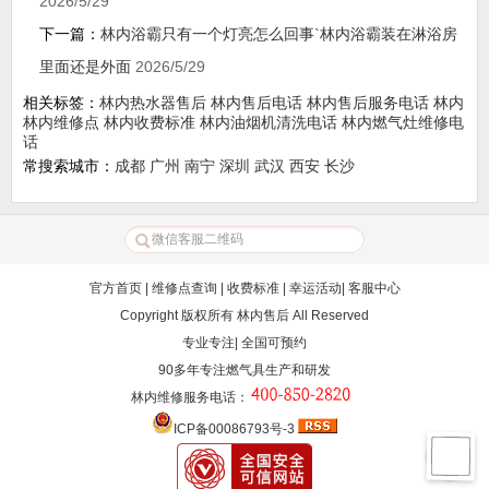
2026/5/29
下一篇：
林内浴霸只有一个灯亮怎么回事`林内浴霸装在淋浴房
里面还是外面
2026/5/29
相关标签：
林内热水器售后
林内售后电话
林内售后服务电话
林内
林内维修点
林内收费标准
林内油烟机清洗电话
林内燃气灶维修电
话
常搜索城市：
成都
广州
南宁
深圳
武汉
西安
长沙
官方首页
|
维修点查询
|
收费标准
|
幸运活动
|
客服中心
Copyright 版权所有
林内售后
All Reserved
专业专注| 全国可预约
90多年专注燃气具生产和研发
林内维修服务电话
：
ICP备00086793号-3