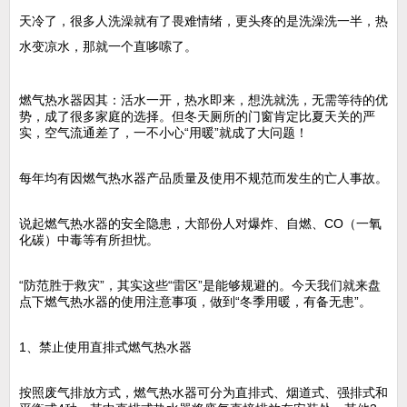
天冷了，很多人洗澡就有了畏难情绪，更头疼的是洗澡洗一半，热
水变凉水，那就一个直哆嗦了。
燃气热水器因其：活水一开，热水即来，想洗就洗，无需等待的优
势，成了很多家庭的选择。但冬天厕所的门窗肯定比夏天关的严
实，空气流通差了，一不小心“用暖”就成了大问题！
每年均有因燃气热水器产品质量及使用不规范而发生的亡人事故。
说起燃气热水器的安全隐患，大部份人对爆炸、自燃、CO（一氧
化碳）中毒等有所担忧。
“防范胜于救灾”，其实这些“雷区”是能够规避的。今天我们就来盘
点下燃气热水器的使用注意事项，做到“冬季用暖，有备无患”。
1、禁止使用直排式燃气热水器
按照废气排放方式，燃气热水器可分为直排式、烟道式、强排式和