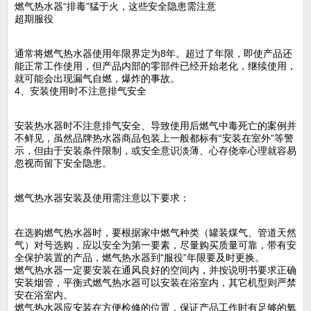
燃气热水器“排毒”猛于火，这些安全隐患需注意
超期服役
通常将燃气热水器使用年限界定为8年。超过了年限，即使产品还
能正常工作使用，但产品内部的零部件已经开始老化，继续使用，
就可能会出现漏气自燃，爆炸的事故。
4、安装使用时不注意排气安全
安装热水器时不注意排气安全、导致使用后燃气中毒死亡的案例并
不鲜见，虽然品牌热水器商品包装上一般都标有“安装在室外”等警
示，但由于安装条件限制，或安全意识淡薄、心存侥幸心理就容易
忽视而留下安全隐患。
燃气热水器安装及使用需注意以下要求：
在选购燃气热水器时，要根据家中燃气种类（罐装煤气、管道天然
气）对号选购，应以安全为第一要素，尽量购买质量可靠，带有安
全保护装置的产品，燃气热水器到“服役”年限要及时更换。
燃气热水器一定要安装在通风良好的空间内，并按说明书要求正确
安装烟管，平衡式燃气热水器可以安装在浴室内，其它机型则严禁
安在浴室内。
燃气热水器应安装在方便检修的位置，保证产品工作时有足够的氧