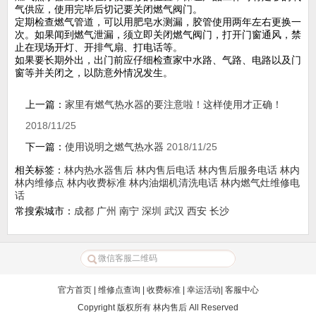
气供应，使用完毕后切记要关闭燃气阀门。
定期检查燃气管道，可以用肥皂水测漏，胶管使用两年左右更换一
次。如果闻到燃气泄漏，须立即关闭燃气阀门，打开门窗通风，禁
止在现场开灯、开排气扇、打电话等。
如果要长期外出，出门前应仔细检查家中水路、气路、电路以及门
窗等并关闭之，以防意外情况发生。
上一篇：
家里有燃气热水器的要注意啦！这样使用才正确！
2018/11/25
下一篇：
使用说明之燃气热水器
2018/11/25
相关标签：
林内热水器售后
林内售后电话
林内售后服务电话
林内
林内维修点
林内收费标准
林内油烟机清洗电话
林内燃气灶维修电
话
常搜索城市：
成都
广州
南宁
深圳
武汉
西安
长沙
官方首页
|
维修点查询
|
收费标准
|
幸运活动
|
客服中心
Copyright 版权所有
林内售后
All Reserved