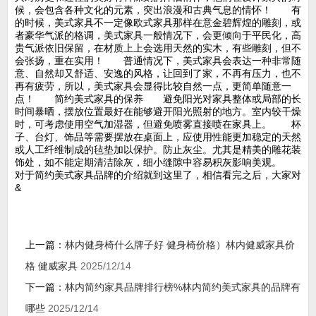
候，会包含各种文化的元素，突出浪漫和古典气息的情怀！ 有
的时候，美式家具不一定像欧式家具那样在意金碧辉煌的雕刻，或
者豪华气派的格调，美式家具一般情况下，会更倾向于平民化，高
贵气派依旧保留，在材质上上会选用天然的实木，有些雕刻，但不
会张扬，重在实用！ 普通情况下，美式家具会表达一种非常随
意、自然却又舒适、安逸的风格，让回到了家，不再有压力，也不
再有疲劳，所以，美式家具会显得比较自然一点，更简单随意一
点！ 简约美式家具的保养 避免阳光对家具整体或局部的长
时间暴晒，摆放位置最好在能够避开阳光照射的地方。室内较干燥
时，可考虑使用空气加湿器，但避免喷雾直接喷在家具上。 杯
子、台灯、饰品等需要摆放在桌面上，应使用性能更加稳定的天然
或人工纤维制成的毡垫加以保护。防止灰尘。尤其是精美的雕花装
饰处，如不能定期清洁除灰，细小缝隙中容易积灰影响美观。
对于简约美式家具品牌的介绍就到这里了，相信看完之后，大家对
&
上一篇：
林内健身椅什么牌子好 健身椅价格）林内健威家具价
格 健威家具
2025/12/14
下一篇：
林内简约家具品牌排行榜%林内简约美式家具的品牌有
哪些
2025/12/14